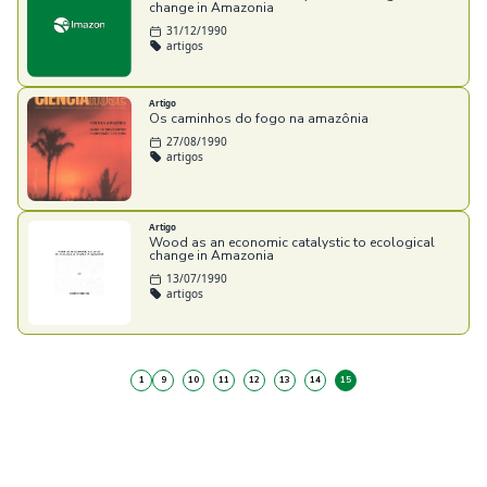
change in Amazonia
31/12/1990
artigos
Artigo
Os caminhos do fogo na amazônia
27/08/1990
artigos
Artigo
Wood as an economic catalystic to ecological
change in Amazonia
13/07/1990
artigos
1
9
10
11
12
13
14
15