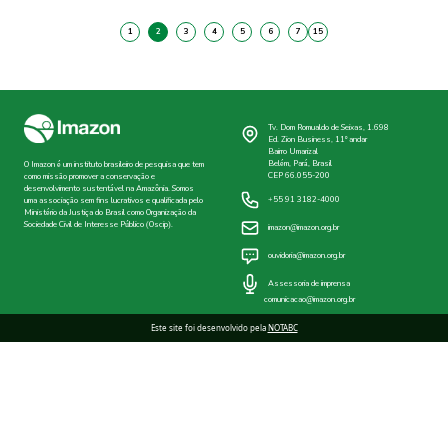
1
2
3
4
5
6
7
15
Tv. Dom Romualdo de Seixas, 1.698
Ed. Zion Business, 11º andar
Bairro Umarizal
Belém, Pará, Brasil
O Imazon é um instituto brasileiro de pesquisa que tem
CEP 66.055-200
como missão promover a conservação e
desenvolvimento sustentável na Amazônia. Somos
+55 91 3182-4000
uma associação sem fins lucrativos e qualificada pelo
Ministério da Justiça do Brasil como Organização da
Sociedade Civil de Interesse Público (Oscip).
imazon@imazon.org.br
ouvidoria@imazon.org.br
Assessoria de imprensa
comunicacao@imazon.org.br
Este site foi desenvolvido pela
NOTABC