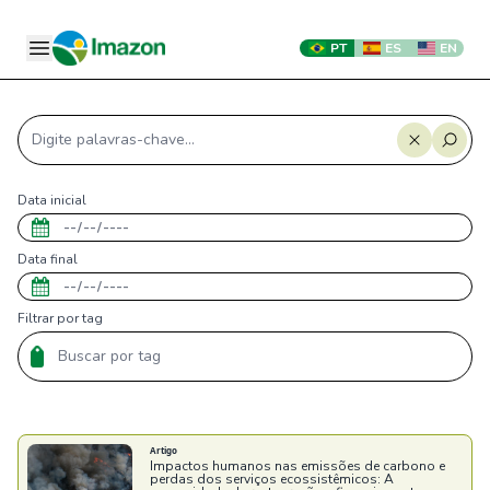
PT
ES
EN
Data inicial
Data final
Filtrar por tag
Artigo
Impactos humanos nas emissões de carbono e
perdas dos serviços ecossistêmicos: A