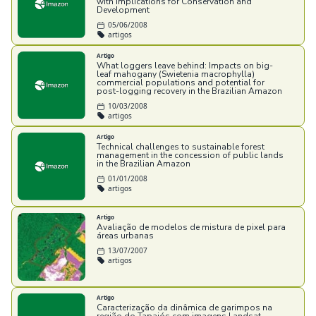
with Implications for Conservation and
Development
05/06/2008
artigos
Artigo
What loggers leave behind: Impacts on big-
leaf mahogany (Swietenia macrophylla)
commercial populations and potential for
post-logging recovery in the Brazilian Amazon
10/03/2008
artigos
Artigo
Technical challenges to sustainable forest
management in the concession of public lands
in the Brazilian Amazon
01/01/2008
artigos
Artigo
Avaliação de modelos de mistura de pixel para
áreas urbanas
13/07/2007
artigos
Artigo
Caracterização da dinâmica de garimpos na