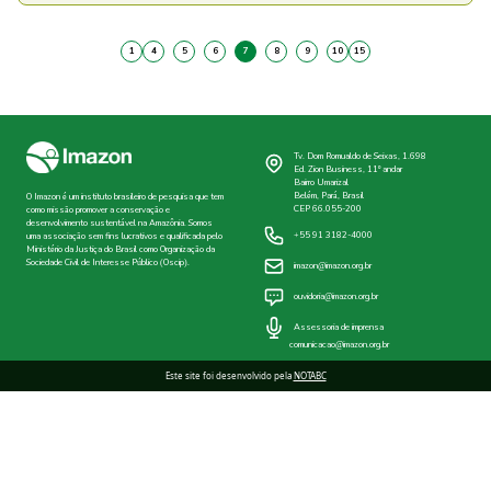
1
4
5
6
7
8
9
10
15
Tv. Dom Romualdo de Seixas, 1.698
Ed. Zion Business, 11º andar
Bairro Umarizal
Belém, Pará, Brasil
O Imazon é um instituto brasileiro de pesquisa que tem
CEP 66.055-200
como missão promover a conservação e
desenvolvimento sustentável na Amazônia. Somos
+55 91 3182-4000
uma associação sem fins lucrativos e qualificada pelo
Ministério da Justiça do Brasil como Organização da
Sociedade Civil de Interesse Público (Oscip).
imazon@imazon.org.br
ouvidoria@imazon.org.br
Assessoria de imprensa
comunicacao@imazon.org.br
Este site foi desenvolvido pela
NOTABC