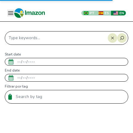
PT
ES
EN
Start date
End date
Filtrar por tag