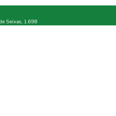
e Seixas, 1.698
11º andar
.br
rg.br
ensa
n.org.br