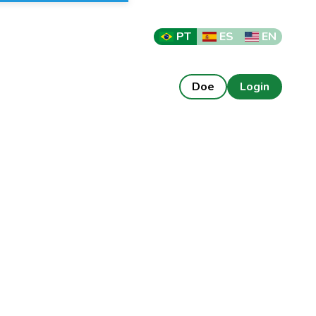
PT
ES
EN
Doe
Login