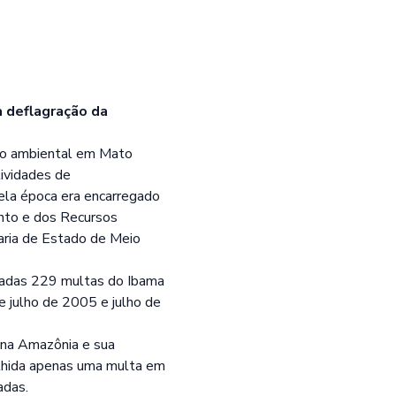
a deflagração da
ção ambiental em Mato
tividades de
ela época era encarregado
ento e dos Recursos
taria de Estado de Meio
sadas 229 multas do Ibama
 julho de 2005 e julho de
 na Amazônia e sua
colhida apenas uma multa em
adas.