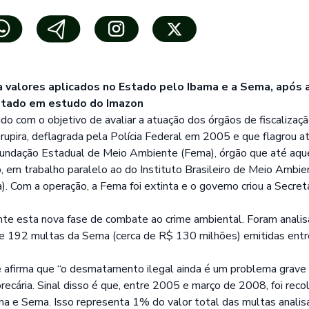
a valores aplicados no Estado pelo Ibama e a Sema, após 
ntado em estudo do Imazon
udo com o objetivo de avaliar a atuação dos órgãos de fiscaliza
upira, deflagrada pela Polícia Federal em 2005 e que flagrou a
 Fundação Estadual de Meio Ambiente (Fema), órgão que até aqu
o, em trabalho paralelo ao do Instituto Brasileiro de Meio Ambi
). Com a operação, a Fema foi extinta e o governo criou a Secre
te esta nova fase de combate ao crime ambiental. Foram anali
e 192 multas da Sema (cerca de R$ 130 milhões) emitidas entre
de afirma que “o desmatamento ilegal ainda é um problema grave
precária. Sinal disso é que, entre 2005 e março de 2008, foi re
ma e Sema. Isso representa 1% do valor total das multas analis