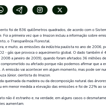
mento foi de 836 quilômetros quadrados, de acordo com o Siste
Foi a primeira vez que o Imazon incluiu a informação sobre e
to, o Transparência Florestal.
a, e muito, as emissões da indústria paulista no ano de 2006, p
O2 - gás que provoca o aquecimento global. O dado também é 
e 2008 a janeiro de 2009), quando foram afetados 36 milhões d
 comprometido ou afetado porque não podemos afirmar que a emi
ra. A emissão vai acontecer em algum momento, mas pode ser nu
uza Júnior, cientista do Imazon.
 da queimada da madeira ou da decomposição natural das árvore
em menor medida a elevação das emissões e foi de 22% ao se
fato não é estranho e, na verdade, em alguns casos o desmata
sões aumentam.