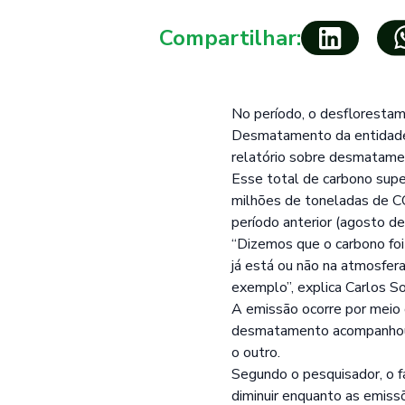
Compartilhar:
No período, o desfloresta
Desmatamento da entidade. 
relatório sobre desmatamen
Esse total de carbono super
milhões de toneladas de C
período anterior (agosto d
“Dizemos que o carbono foi
já está ou não na atmosfe
exemplo”, explica Carlos So
A emissão ocorre por meio
desmatamento acompanhou 
o outro.
Segundo o pesquisador, o 
diminuir enquanto as emis