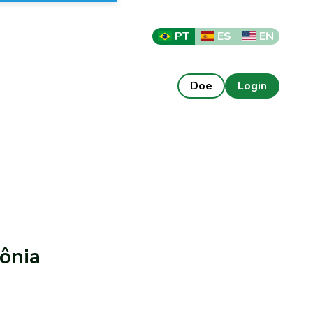
PT
ES
EN
Doe
Login
ônia