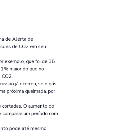
ma de Alerta de
missões de CO2 em seu
or exemplo, que foi de 38
41% maior do que no
e CO2.
ssão já ocorreu, se o gás
ma próxima queimada, por
s cortadas. O aumento do
 comparar um período com
mento pode até mesmo