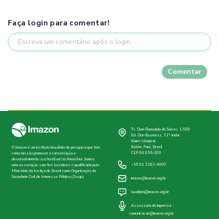
Faça login para comentar!
Comentar
Tv. Dom Romualdo de Seixas, 1.698
Ed. Zion Business, 11º andar
Bairro Umarizal
Belém, Pará, Brasil
O Imazon é um instituto brasileiro de pesquisa que tem
CEP 66.055-200
como missão promover a conservação e
desenvolvimento sustentável na Amazônia. Somos
+55 91 3182-4000
uma associação sem fins lucrativos e qualificada pelo
Ministério da Justiça do Brasil como Organização da
Sociedade Civil de Interesse Público (Oscip).
imazon@imazon.org.br
ouvidoria@imazon.org.br
Assessoria de imprensa
comunicacao@imazon.org.br