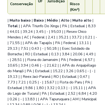
UF
Jurisdição
Conservação
Risco
(Km²)
|
Muito baixo
|
Baixo
|
Médio
|
Alto
|
Muito alto
|
Total
| | APA Triunfo Do Xingu | PA | Estadual | 8,33
| 44,01 | 39,24 | 3,45 | - | 95,03 | | Resex Chico
Mendes | AC | Federal | 2,41 | 35,21 | 33,72 | 0,21 | -
| 71,55 | | APA do Tapajós | PA | Federal | 13,11 |
29,13 | 7,51 | 0,43 | - | 50,18 | | Esec Soldado da
Borracha | RO | Estadual | 0,13 | 3,84 | 20,06 | 4,49 |
- | 28,51 | | Flona do Jamanxim | PA | Federal | 6,57 |
10,65 | 3,94 | 0,46 | - | 21,62 | | APA do Arquipélago
do Marajó | PA | Estadual | 15,22 | 3,26 | 0,65 | - | - |
19,13 | | Reex Jaci-Paraná | RO | Estadual | 0,47 |
7,73 | 7,21 | 0,25 | - | 15,67 | | Flota do Paru | PA |
Estadual | 9,86 | 1,80 | 3,32 | 0,13 | - | 15,11 | | APA
do Lago de Tucuruí | PA | Estadual | 2,52 | 6,84 | 4,20
| 0,26 | - | 13,83 | | APA Tapuruquara | AM | Municipal
| 12,34 | 0,85 | 0,06 | - | - | 13,24 |