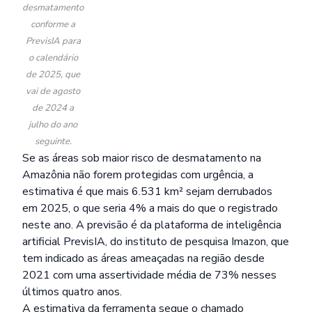
desmatamento
conforme a
PrevisIA para
o calendário
de 2025, que
vai de agosto
de 2024 a
julho do ano
seguinte.
Se as áreas sob maior risco de desmatamento na
Amazônia não forem protegidas com urgência, a
estimativa é que mais 6.531 km² sejam derrubados
em 2025, o que seria 4% a mais do que o registrado
neste ano. A previsão é da plataforma de inteligência
artificial
PrevisIA
, do instituto de pesquisa Imazon, que
tem indicado as áreas ameaçadas na região desde
2021 com uma assertividade média de 73% nesses
últimos quatro anos.
A estimativa da ferramenta segue o chamado