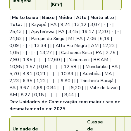
Indígena
(Km²)
|
Muito baixo
|
Baixo
|
Médio
|
Alto
|
Muito alto
|
Total
| | | Kayapó | PA | 9,24 | 13,12 | 3,07 | - | - |
25,43 | | | Apyterewa | PA | 3,45 | 19,17 | 2,20 | - | - |
24,82 | | | Parque do Xingu | MT,PA | 7,06 | 6,19 |
0,09 | - | - | 13,34 | | | Alto Rio Negro | AM | 12,22 |
1,05 | - | - | - | 13,27 | | | Cachoeira Seca | PA | 2,75 |
7,90 | 1,95 | - | - | 12,60 | | | Yanomami | RR,AM |
10,98 | 1,57 | 0,04 | - | - | 12,59 | | | Munduruku | PA |
5,70 | 4,91 | 0,21 | - | - | 10,83 | | | Araribóia | MA |
2,23 | 6,35 | 1,22 | - | - | 9,80 | | | Trincheira Bacajá |
PA | 3,67 | 4,69 | 0,84 | - | - | 9,20 | | | Vale do Javari |
AM | 8,27 | 0,18 | - | - | - | 8,44 | |
Dez Unidades de Conservação com maior risco de
desmatamento em 2025
Classe
Unidade de
de