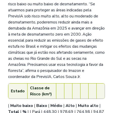
risco baixo ou muito baixo de desmatamento. “Se
atuarmos para proteger as áreas indicadas pela
PrevisIA sob risco muito alto, alto ou moderado de
desmatamento, poderemos reduzir ainda mais a
derrubada da Amazônia em 2025 e avançar em direção
à meta de desmatamento zero em 2030. Ação
essencial para reduzir as emissões de gases de efeito
estufa no Brasil e mitigar os efeitos das mudanças
climáticas que já estão nos afetando seriamente, como
as cheias no Rio Grande do Sul e as secas na
Amazônia. Precisamos usar essa tecnologia a favor da
floresta”, afirma o pesquisador do Imazon e
coordenador da PrevisIA, Carlos Souza Jr.
Classe de
Estado
Risco (km²)
|
Muito baixo
|
Baixo
|
Médio
|
Alto
|
Muito alto
|
Total
|
%
| | Pará | 448,30 | 978,69 | 764,98 | 94,87