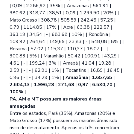
| 0,09 | 2.286,92 | 35% | | Amazonas | 561,91 |
380,62 | 318,77 | 38,51 | 0,09 | 1.299,90 | 20% | |
Mato Grosso | 308,78 | 505,59 | 242,45 | 57,25 |
0,79 | 1114,85 | 17% | | Acre | 63,38 | 222,57 |
363,19 | 34,54 | - | 683,68 | 10% | | Rondônia |
109,92 | 264,64 | 149,69 | 23,83 | - | 548,08 | 8% | |
Roraima | 57,02 | 115,37 | 110,37 | 18,07 | - |
300,83 | 5% | | Maranhão | 50,42 | 100,91 | 43,29 |
4,61 | - | 199,24 | 3% | | Amapá | 41,04 | 19,28 |
2,59 | - | - | 62,91 | 1% | | Tocantins | 16,89 | 16,45 |
0,96 | - | - | 34,29 | 1% | |
Amazônia
|
1.657,65
|
2.604,13
|
1.996,28
|
271,68
|
0,97
|
6.530,70
|
100%
|
PA, AM e MT possuem as maiores áreas
ameaçadas
Entre os estados, Pará (35%), Amazonas (20%) e
Mato Grosso (17%) possuem as maiores áreas sob
risco de desmatamento. Apenas os três concentram