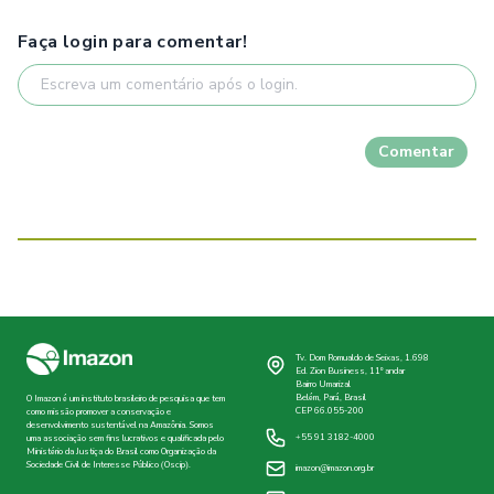
Faça login para comentar!
Comentar
Tv. Dom Romualdo de Seixas, 1.698
Ed. Zion Business, 11º andar
Bairro Umarizal
Belém, Pará, Brasil
O Imazon é um instituto brasileiro de pesquisa que tem
CEP 66.055-200
como missão promover a conservação e
desenvolvimento sustentável na Amazônia. Somos
+55 91 3182-4000
uma associação sem fins lucrativos e qualificada pelo
Ministério da Justiça do Brasil como Organização da
Sociedade Civil de Interesse Público (Oscip).
imazon@imazon.org.br