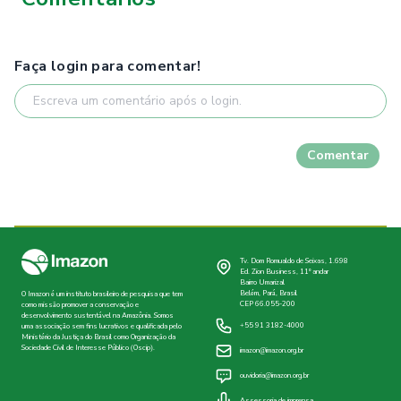
Faça login para comentar!
Comentar
Tv. Dom Romualdo de Seixas, 1.698
Ed. Zion Business, 11º andar
Bairro Umarizal
Belém, Pará, Brasil
O Imazon é um instituto brasileiro de pesquisa que tem
CEP 66.055-200
como missão promover a conservação e
desenvolvimento sustentável na Amazônia. Somos
+55 91 3182-4000
uma associação sem fins lucrativos e qualificada pelo
Ministério da Justiça do Brasil como Organização da
Sociedade Civil de Interesse Público (Oscip).
imazon@imazon.org.br
ouvidoria@imazon.org.br
Assessoria de imprensa