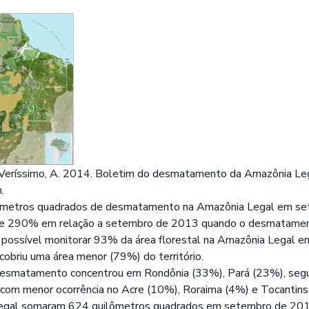
, & Veríssimo, A. 2014. Boletim do desmatamento da Amazônia L
n.
metros quadrados de desmatamento na Amazônia Legal em se
de 290% em relação a setembro de 2013 quando o desmatame
i possível monitorar 93% da área florestal na Amazônia Legal
briu uma área menor (79%) do território.
esmatamento concentrou em Rondônia (33%), Pará (23%), seg
om menor ocorrência no Acre (10%), Roraima (4%) e Tocantins 
egal somaram 624 quilômetros quadrados em setembro de 201