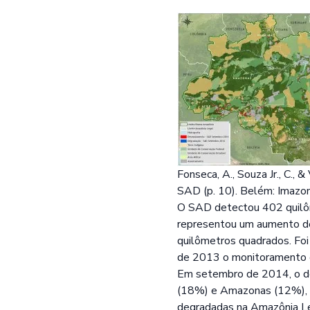
Fonseca, A., Souza Jr., C.
SAD (p. 10). Belém: Imazo
O SAD detectou 402 quilô
representou um aumento 
quilômetros quadrados. Fo
de 2013 o monitoramento co
Em setembro de 2014, o d
(18%) e Amazonas (12%), c
degradadas na Amazônia L