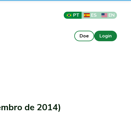
PT
ES
EN
Doe
Login
embro de 2014)