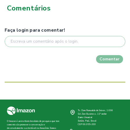
Comentários
Faça login para comentar!
Comentar
Tv. Dom Romualdo de Seixas, 1.698
Ed. Zion Business, 11º andar
Bairro Umarizal
Belém, Pará, Brasil
O Imazon é um instituto brasileiro de pesquisa que tem
CEP 66.055-200
como missão promover a conservação e
desenvolvimento sustentável na Amazônia. Somos