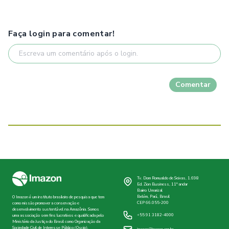
Faça login para comentar!
Comentar
Tv. Dom Romualdo de Seixas, 1.698
Ed. Zion Business, 11º andar
Bairro Umarizal
Belém, Pará, Brasil
O Imazon é um instituto brasileiro de pesquisa que tem
CEP 66.055-200
como missão promover a conservação e
desenvolvimento sustentável na Amazônia. Somos
+55 91 3182-4000
uma associação sem fins lucrativos e qualificada pelo
Ministério da Justiça do Brasil como Organização da
Sociedade Civil de Interesse Público (Oscip).