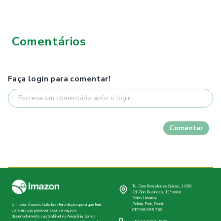
Comentários
Faça login para comentar!
Comentar
Tv. Dom Romualdo de Seixas, 1.698
Ed. Zion Business, 11º andar
Bairro Umarizal
Belém, Pará, Brasil
O Imazon é um instituto brasileiro de pesquisa que tem
CEP 66.055-200
como missão promover a conservação e
desenvolvimento sustentável na Amazônia. Somos