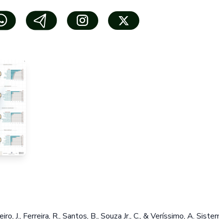
iro, J., Ferreira, R., Santos, B., Souza Jr., C., & Veríssimo, A. Sis