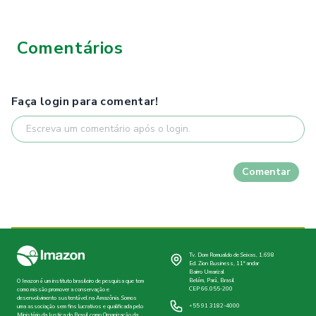
Comentários
Faça login para comentar!
Comentar
Tv. Dom Romualdo de Seixas, 1.698
Ed. Zion Business, 11º andar
Bairro Umarizal
Belém, Pará, Brasil
O Imazon é um instituto brasileiro de pesquisa que tem
CEP 66.055-200
como missão promover a conservação e
desenvolvimento sustentável na Amazônia. Somos
+55 91 3182-4000
uma associação sem fins lucrativos e qualificada pelo
Ministério da Justiça do Brasil como Organização da