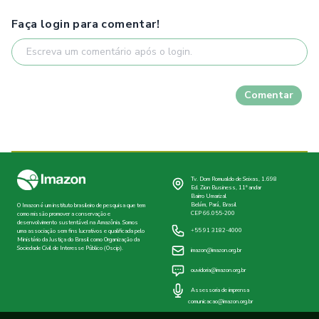
Faça login para comentar!
Comentar
Tv. Dom Romualdo de Seixas, 1.698
Ed. Zion Business, 11º andar
Bairro Umarizal
Belém, Pará, Brasil
O Imazon é um instituto brasileiro de pesquisa que tem
CEP 66.055-200
como missão promover a conservação e
desenvolvimento sustentável na Amazônia. Somos
+55 91 3182-4000
uma associação sem fins lucrativos e qualificada pelo
Ministério da Justiça do Brasil como Organização da
Sociedade Civil de Interesse Público (Oscip).
imazon@imazon.org.br
ouvidoria@imazon.org.br
Assessoria de imprensa
comunicacao@imazon.org.br