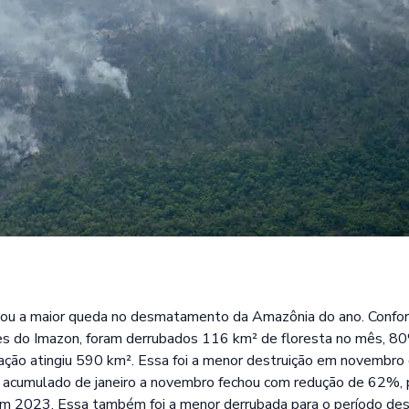
rou a maior queda no desmatamento da Amazônia do ano. Confo
es do Imazon, foram derrubados 116 km² de floresta no mês, 8
ção atingiu 590 km². Essa foi a menor destruição em novembro
acumulado de janeiro a novembro fechou com redução de 62%,
 2023. Essa também foi a menor derrubada para o período de