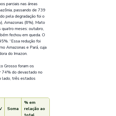
os parciais nas áreas
mazônia, passando de 739
o pela degradação foi o
%), Amazonas (8%), Mato
quatro meses: outubro,
ambém fechou em queda. O
5%. “Essa redução foi
mo Amazonas e Pará, cuja
dora do Imazon.
to Grosso foram os
or 74% do devastado no
 lado, três estados
% em
V
Soma
relação ao
total