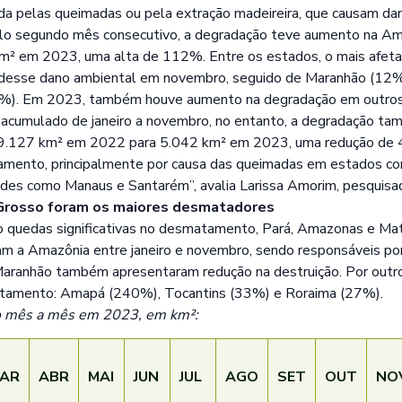
da pelas queimadas ou pela extração madeireira, que causam dan
lo segundo mês consecutivo, a degradação teve aumento na A
² em 2023, uma alta de 112%. Entre os estados, o mais afetad
 desse dano ambiental em novembro, seguido de Maranhão (12
4%). Em 2023, também houve aumento na degradação em outros 
o acumulado de janeiro a novembro, no entanto, a degradação t
9.127 km² em 2022 para 5.042 km² em 2023, uma redução de 4
mento, principalmente por causa das queimadas em estados co
ades como Manaus e Santarém”, avalia Larissa Amorim, pesquisa
Grosso foram os maiores desmatadores
o quedas significativas no desmatamento, Pará, Amazonas e Ma
am a Amazônia entre janeiro e novembro, sendo responsáveis p
Maranhão também apresentaram redução na destruição. Por outro
tamento: Amapá (240%), Tocantins (33%) e Roraima (27%).
 mês a mês em 2023, em km²:
AR
ABR
MAI
JUN
JUL
AGO
SET
OUT
NO