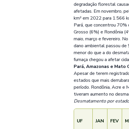
degradação florestal causa
afetadas. Em novembro, pe
km² em 2022 para 1.566 km
Pará, que concentrou 70%
Grosso (6%) e Rondônia (
maio, março e fevereiro. N
dano ambiental passou de 
menor do que a do desmata
fumaça chegou a afetar cid
Pará, Amazonas e Mato 
Apesar de terem registrad
estados que mais derrubar
período. Rondônia, Acre e 
tiveram aumento no desma
Desmatamento por estado
UF
JAN
FEV
M