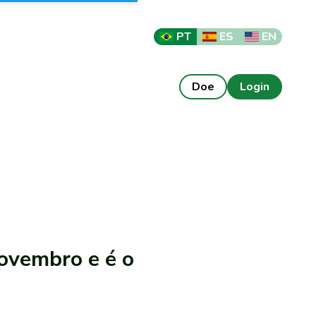
PT
ES
EN
Doe
Login
ovembro e é o