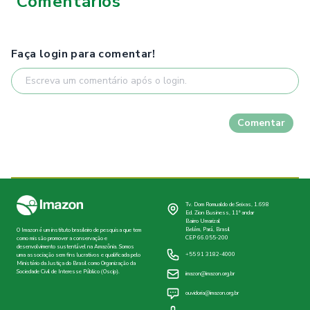
Comentários
Faça login para comentar!
Comentar
Tv. Dom Romualdo de Seixas, 1.698
Ed. Zion Business, 11º andar
Bairro Umarizal
Belém, Pará, Brasil
O Imazon é um instituto brasileiro de pesquisa que tem
CEP 66.055-200
como missão promover a conservação e
desenvolvimento sustentável na Amazônia. Somos
+55 91 3182-4000
uma associação sem fins lucrativos e qualificada pelo
Ministério da Justiça do Brasil como Organização da
Sociedade Civil de Interesse Público (Oscip).
imazon@imazon.org.br
ouvidoria@imazon.org.br