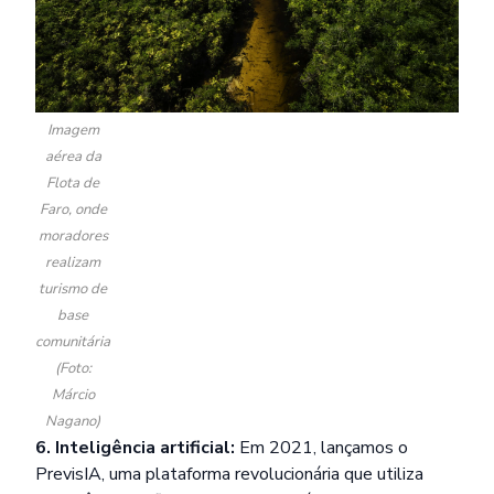
Imagem
aérea da
Flota de
Faro, onde
moradores
realizam
turismo de
base
comunitária
(Foto:
Márcio
Nagano)
6. Inteligência artificial:
Em 2021, lançamos o
PrevisIA, uma plataforma revolucionária que utiliza