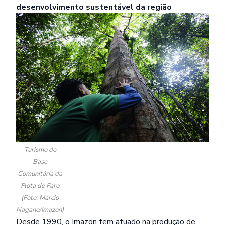
desenvolvimento sustentável da região
Turismo de
Base
Comunitária da
Flota de Faro
(Foto: Márcio
Nagano/Imazon)
Desde 1990, o Imazon tem atuado na produção de