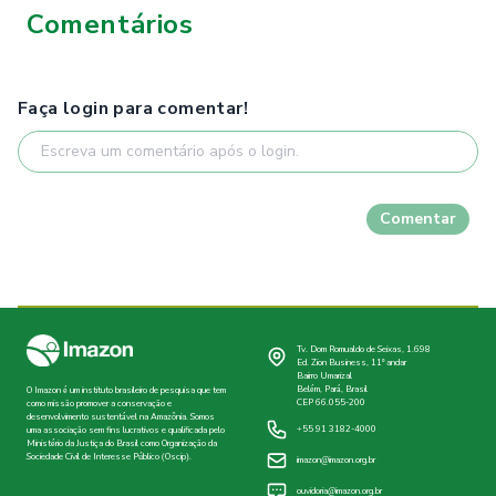
Comentários
Faça login para comentar!
Comentar
Tv. Dom Romualdo de Seixas, 1.698
Ed. Zion Business, 11º andar
Bairro Umarizal
Belém, Pará, Brasil
O Imazon é um instituto brasileiro de pesquisa que tem
CEP 66.055-200
como missão promover a conservação e
desenvolvimento sustentável na Amazônia. Somos
+55 91 3182-4000
uma associação sem fins lucrativos e qualificada pelo
Ministério da Justiça do Brasil como Organização da
Sociedade Civil de Interesse Público (Oscip).
imazon@imazon.org.br
ouvidoria@imazon.org.br