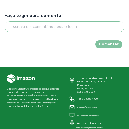
Faça login para comentar!
Comentar
Tv. Dom Romualdo de Seixas, 1.698
Ed. Zion Business, 11º andar
Bairro Umarizal
Belém, Pará, Brasil
O Imazon é um instituto brasileiro de pesquisa que tem
CEP 66.055-200
como missão promover a conservação e
desenvolvimento sustentável na Amazônia. Somos
+55 91 3182-4000
uma associação sem fins lucrativos e qualificada pelo
Ministério da Justiça do Brasil como Organização da
Sociedade Civil de Interesse Público (Oscip).
imazon@imazon.org.br
ouvidoria@imazon.org.br
Assessoria de imprensa
comunicacao@imazon.org.br