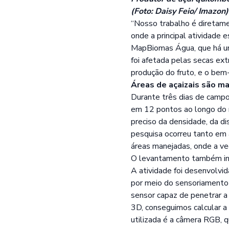
(Foto: Daisy Feio/ Imazon)
“Nosso trabalho é diretame
onde a principal atividade
MapBiomas Água, que há uma
foi afetada pelas secas ex
produção do fruto, e o bem-
Áreas de açaizais são 
Durante três dias de camp
em 12 pontos ao longo do r
preciso da densidade, da di
pesquisa ocorreu tanto em 
áreas manejadas, onde a veg
O levantamento também incl
A atividade foi desenvolvi
por meio do sensoriamento 
sensor capaz de penetrar a
3D, conseguimos calcular a
utilizada é a câmera RGB, q