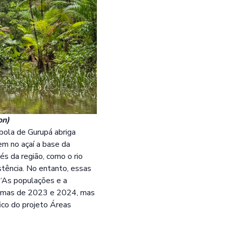
on)
mbola de Gurupá abriga
m no açaí a base da
és da região, como o rio
tência. No entanto, essas
 “As populações e a
tremas de 2023 e 2024, mas
ico do projeto
Áreas