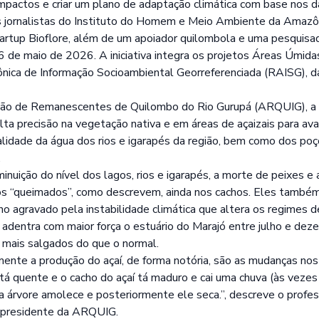
pactos e criar um plano de adaptação climática com base nos 
s jornalistas do Instituto do Homem e Meio Ambiente da Amazô
tartup
Bioflore
, além de um apoiador quilombola e uma pesquisa
16 de maio de 2026. A iniciativa integra os projetos Áreas Úmid
ica de Informação Socioambiental Georreferenciada (RAISG)
, 
ção de Remanescentes de Quilombo do Rio Gurupá (ARQUIG), a 
ta precisão na vegetação nativa e em áreas de açaizais para a
alidade da água dos rios e igarapés da região, bem como dos poç
.
inuição do nível dos lagos, rios e igarapés, a morte de peixes e
utos “queimados”, como descrevem, ainda nos cachos. Eles tamb
no agravado pela instabilidade climática que altera os regimes 
 adentra com maior força o estuário do Marajó entre julho e dez
s mais salgados do que o normal.
ente a produção do açaí, de forma notória, são as mudanças nos
 tá quente e o cacho do açaí tá maduro e cai uma chuva (às vezes 
a árvore amolece e posteriormente ele seca.”, descreve o profes
 presidente da ARQUIG.