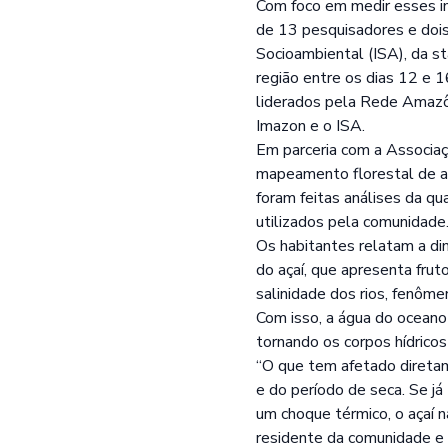
Com foco em medir esses im
de 13 pesquisadores e doi
Socioambiental (ISA)
, da s
região entre os dias 12 e 
liderados pela
Rede Amazôn
Imazon e o ISA.
Em parceria com a Associa
mapeamento florestal de al
foram feitas análises da qu
utilizados pela comunidade
Os habitantes relatam a dim
do açaí, que apresenta fr
salinidade dos rios, fenôme
Com isso, a água do oceano
tornando os corpos hídrico
“O que tem afetado diretam
e do período de seca. Se já
um choque térmico, o açaí n
residente da comunidade e