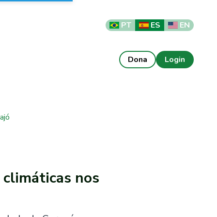
PT
ES
EN
Dona
Login
ajó
 climáticas nos