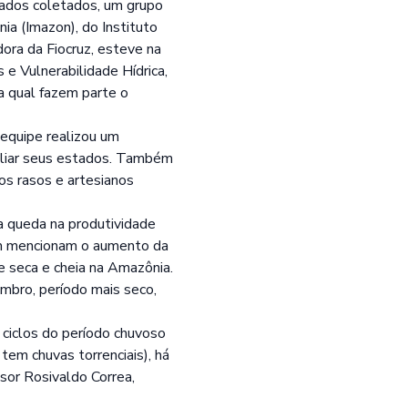
dados coletados, um grupo
nia (Imazon), do
Instituto
dora da
Fiocruz
, esteve na
as e
Vulnerabilidade Hídrica
,
da qual fazem parte o
equipe realizou um
valiar seus estados. Também
os rasos e artesianos
 a queda na produtividade
ém mencionam o aumento da
de seca e cheia na Amazônia.
embro, período mais seco,
 ciclos do período chuvoso
tem chuvas torrenciais), há
sor Rosivaldo Correa,