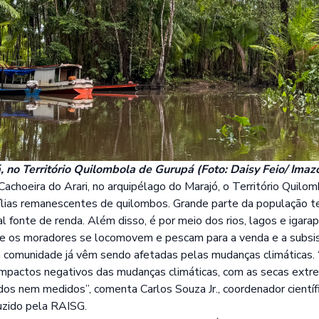
 no Território Quilombola de Gurupá (Foto: Daisy Feio/ Imaz
Cachoeira do Arari, no arquipélago do Marajó, o Território Quilo
ias remanescentes de quilombos. Grande parte da população te
l fonte de renda. Além disso, é por meio dos rios, lagos e igarap
que os moradores se locomovem e pescam para a venda e a subsis
 a comunidade já vêm sendo afetadas pelas mudanças climáticas.
m impactos negativos das mudanças climáticas, com as secas ex
dos nem medidos”, comenta Carlos Souza Jr., coordenador científ
uzido pela RAISG.