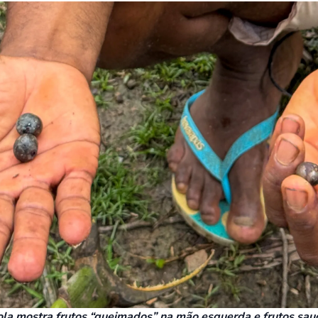
la mostra frutos “queimados” na mão esquerda e frutos saud