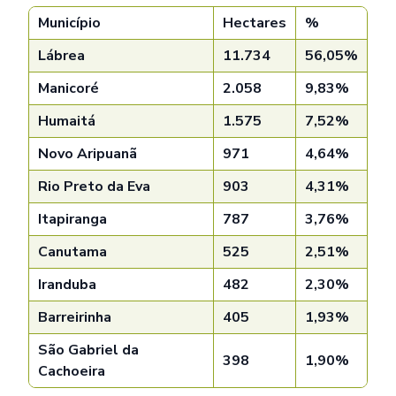
Município
Hectares
%
Lábrea
11.734
56,05%
Manicoré
2.058
9,83%
Humaitá
1.575
7,52%
Novo Aripuanã
971
4,64%
Rio Preto da Eva
903
4,31%
Itapiranga
787
3,76%
Canutama
525
2,51%
Iranduba
482
2,30%
Barreirinha
405
1,93%
São Gabriel da
398
1,90%
Cachoeira