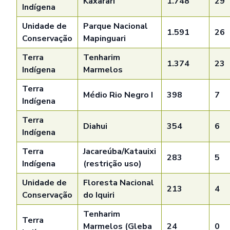
Kaxarari
1.748
29
Indígena
Unidade de
Parque Nacional
1.591
26
Conservação
Mapinguari
Terra
Tenharim
1.374
23
Indígena
Marmelos
Terra
Médio Rio Negro I
398
7
Indígena
Terra
Diahui
354
6
Indígena
Terra
Jacareúba/Katauixi
283
5
Indígena
(restrição uso)
Unidade de
Floresta Nacional
213
4
Conservação
do Iquiri
Tenharim
Terra
Marmelos (Gleba
24
0