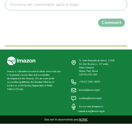
Comment
Tv. Dom Romualdo de Seixas, 1.698
Ed. Zion Business, 11º andar
Bairro Umarizal
Belém, Pará, Brasil
Imazon is a Brazilian research institute whose mission
CEP 66.055-200
is to promote conservation and sustainable
development in the Amazon. We are a non-profit
+55 91 3182-4000
association qualified by the Brazilian Ministry of
Justice as a Civil Society Organization of Public
Interest (Oscip).
imazon@imazon.org.br
ouvidoria@imazon.org.br
Assessoria de imprensa
comunicacao@imazon.org.br
Este site foi desenvolvido pela
NOTABC