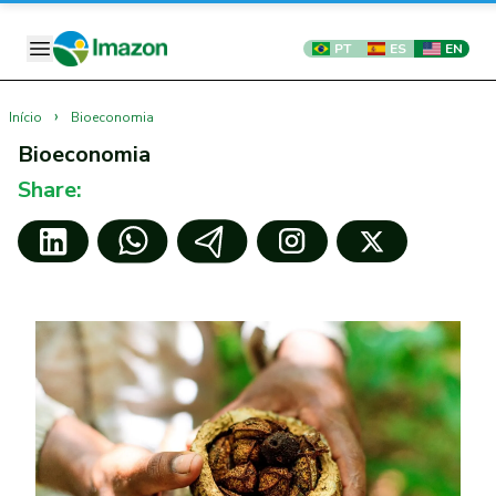
PT
ES
EN
›
Início
Bioeconomia
Bioeconomia
Share: