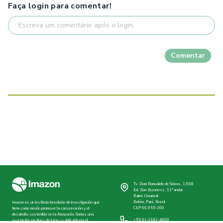
Faça login para comentar!
Comentar
Tv. Dom Romualdo de Seixas, 1.698
Ed. Zion Business, 11º andar
Bairro Umarizal
Belém, Pará, Brasil
Imazon es un instituto brasileño de investigación que
CEP 66.055-200
tiene como misión promover la conservación y el
desarrollo sostenible en la Amazonía. Somos una
+55 91 3182-4000
asociación sin fines de lucro y calificada por el