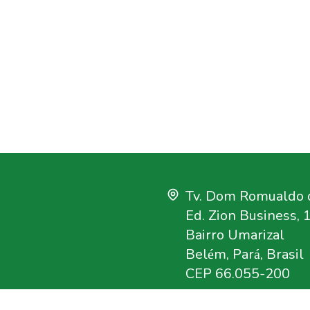
Tv. Dom Romualdo d
Ed. Zion Business, 
Bairro Umarizal
Belém, Pará, Brasil
CEP 66.055-200
+55 91 3182-4000
gación que tiene como