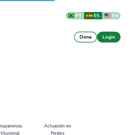
PT
ES
EN
Dona
Login
nsparencia
Actuación en
stitucional
Redes