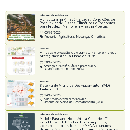
Informes de Actividades
Agricultura na Amazônia Legal: Condições de
Produtividade, Riscos Climáticos e Propostas
para Produzir Melhor em Áreas já Abertas
03/08/2026
Pecuária,
Agricultura,
Mudanças Climáticas
Boletins
Ameaça e pressão de desmatamento em áreas
protegidas: Abril a Junho de 2026
30/07/2026
Ameaça e Pressão,
áreas protegidas,
Desmatamento na Amazônia
Boletins
Sistema de Alerta de Desmatamento (SAD) -
Junho de 2026
24/07/2026
boletim-do-desmatamento-sad,
Sistema de Alerta de Desmatamento (SAD)
Informes de Actividades
Middle East and North Africa Countries: The
extent to which Brazilian beef companies,
licensed to export to major MENA countries,
demonstrate control over the suppliers to avoid