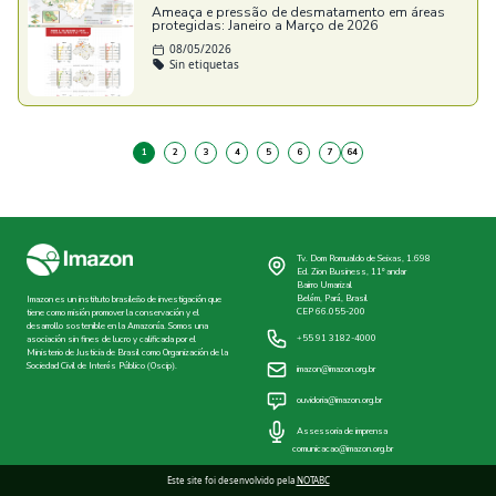
Ameaça e pressão de desmatamento em áreas
protegidas: Janeiro a Março de 2026
08/05/2026
Sin etiquetas
1
2
3
4
5
6
7
64
Tv. Dom Romualdo de Seixas, 1.698
Ed. Zion Business, 11º andar
Bairro Umarizal
Belém, Pará, Brasil
Imazon es un instituto brasileño de investigación que
CEP 66.055-200
tiene como misión promover la conservación y el
desarrollo sostenible en la Amazonía. Somos una
+55 91 3182-4000
asociación sin fines de lucro y calificada por el
Ministerio de Justicia de Brasil como Organización de la
Sociedad Civil de Interés Público (Oscip).
imazon@imazon.org.br
ouvidoria@imazon.org.br
Assessoria de imprensa
comunicacao@imazon.org.br
Este site foi desenvolvido pela
NOTABC