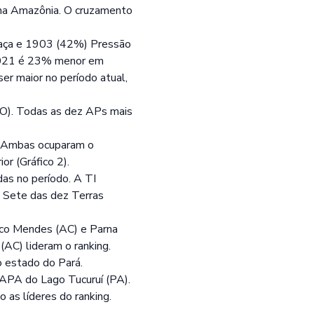
na Amazônia. O cruzamento
eaça e 1903 (42%) Pressão
2021 é 23% menor em
r maior no período atual,
O). Todas as dez APs mais
. Ambas ocuparam o
or (Gráfico 2).
as no período. A TI
. Sete das dez Terras
ico Mendes (AC) e Parna
AC) lideram o ranking.
 estado do Pará.
APA do Lago Tucuruí (PA).
 as líderes do ranking.