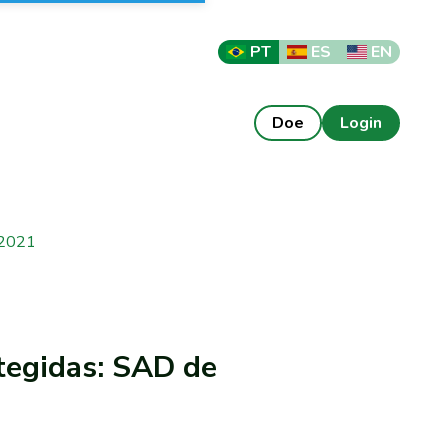
PT
ES
EN
Doe
Login
 2021
egidas: SAD de