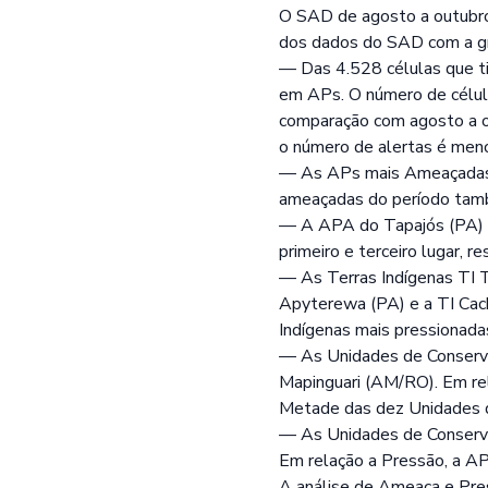
O SAD de agosto a outubr
dos dados do SAD com a gra
— Das 4.528 células que 
em APs. O número de célu
comparação com agosto a ou
o número de alertas é meno
— As APs mais Ameaçadas 
ameaçadas do período també
— A APA do Tapajós (PA) 
primeiro e terceiro lugar, 
— As Terras Indígenas TI T
Apyterewa (PA) e a TI Cacho
Indígenas mais pressionada
— As Unidades de Conserva
Mapinguari (AM/RO). Em re
Metade das dez Unidades d
— As Unidades de Conserv
Em relação a Pressão, a AP
A análise de Ameaça e Pre