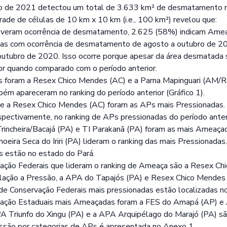
o de 2021 detectou um total de 3.633 km² de desmatamento 
de de células de 10 km x 10 km (i.e., 100 km²) revelou que:
tiveram ocorrência de desmatamento, 2.625 (58%) indicam Am
las com ocorrência de desmatamento de agosto a outubro de 
tubro de 2020. Isso ocorre porque apesar da área desmatada se
r quando comparado com o período anterior.
foram a Resex Chico Mendes (AC) e a Parna Mapinguari (AM/R
m apareceram no ranking do período anterior (Gráfico 1).
e a Resex Chico Mendes (AC) foram as APs mais Pressionadas
respectivamente, no ranking de APs pressionadas do período anteri
rincheira/Bacajá (PA) e TI Parakanã (PA) foram as mais Ameaçad
eira Seca do Iriri (PA) lideram o ranking das mais Pressionadas
s estão no estado do Pará.
ção Federais que lideram o ranking de Ameaça são a Resex Ch
lação a Pressão, a APA do Tapajós (PA) e Resex Chico Mendes (
e Conservação Federais mais pressionadas estão localizadas no
ação Estaduais mais Ameaçadas foram a FES do Amapá (AP) e 
A Triunfo do Xingu (PA) e a APA Arquipélago do Marajó (PA) são
ssão por categorias de APs é apresentada no Anexo 1.