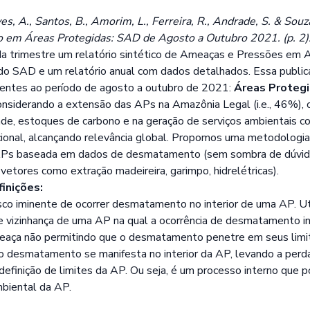
lves, A., Santos, B., Amorim, L., Ferreira, R., Andrade, S. & Sou
em Áreas Protegidas: SAD de Agosto a Outubro 2021. (p. 2).
da trimestre um relatório sintético de Ameaças e Pressões em
o SAD e um relatório anual com dados detalhados. Essa public
entes ao período de agosto a outubro de 2021:
Áreas Protegi
considerando a extensão das APs na Amazônia Legal (i.e., 46%), 
de, estoques de carbono e na geração de serviços ambientais co
cional, alcançando relevância global. Propomos uma metodologia
Ps baseada em dados de desmatamento (sem sombra de dúvida
etores como extração madeireira, garimpo, hidrelétricas).
inições:
sco iminente de ocorrer desmatamento no interior de uma AP. Ut
de vizinhança de uma AP na qual a ocorrência de desmatamento 
meaça não permitindo que o desmatamento penetre em seus limi
 desmatamento se manifesta no interior da AP, levando a perda
efinição de limites da AP. Ou seja, é um processo interno que p
mbiental da AP.