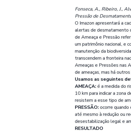
Fonseca, A., Ribeiro, J., A
Pressão de Desmatamento 
O Imazon apresentará a ca
alertas de desmatamento d
de Ameaça e Pressão refer
um patrimônio nacional, e 
manutenção da biodiversida
transcendem a fronteira na
Ameaças e Pressões nas A
de ameaças, mas há outros v
Usamos as seguintes def
AMEAÇA:
é a medida do ri
10 km para indicar a zona 
resistem a esse tipo de a
PRESSÃO:
ocorre quando o
até mesmo à redução ou red
desestabilização legal e a
RESULTADO