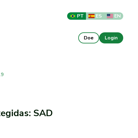
PT
ES
EN
Doe
Login
19
egidas: SAD