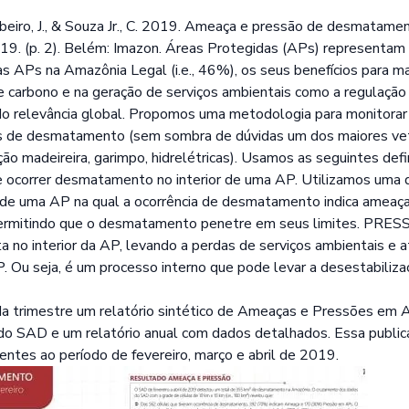
Ribeiro, J., & Souza Jr., C. 2019. Ameaça e pressão de desmatam
019. (p. 2). Belém: Imazon. Áreas Protegidas (APs) representam 
s APs na Amazônia Legal (i.e., 46%), os seus benefícios para 
e carbono e na geração de serviços ambientais como a regulação
ando relevância global. Propomos uma metodologia para monitor
 de desmatamento (sem sombra de dúvidas um dos maiores vet
ão madeireira, garimpo, hidrelétricas). Usamos as seguintes de
e ocorrer desmatamento no interior de uma AP. Utilizamos uma 
ça de uma AP na qual a ocorrência de desmatamento indica ameaç
ermitindo que o desmatamento penetre em seus limites. PRES
no interior da AP, levando a perdas de serviços ambientais e
P. Ou seja, é um processo interno que pode levar a desestabiliz
da trimestre um relatório sintético de Ameaças e Pressões em
o SAD e um relatório anual com dados detalhados. Essa public
ntes ao período de fevereiro, março e abril de 2019.