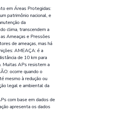
ento em Áreas Protegidas:
um patrimônio nacional, e
manutenção da
 do clima, transcendem a
ar as Ameaças e Pressões
ores de ameaças, mas há
finições: AMEAÇA: é a
distância de 10 km para
a. Muitas APs resistem a
SÃO: ocorre quando o
 até mesmo à redução ou
ação legal e ambiental da
 APs com base em dados de
ação apresenta os dados