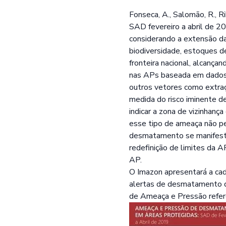
Fonseca, A., Salomão, R., 
SAD fevereiro a abril de 2
considerando a extensão da
biodiversidade, estoques d
fronteira nacional, alcanç
nas APs baseada em dados
outros vetores como extraç
medida do risco iminente d
indicar a zona de vizinhan
esse tipo de ameaça não p
desmatamento se manifesta 
redefinição de limites da A
AP.
O Imazon apresentará a ca
alertas de desmatamento d
de Ameaça e Pressão refere