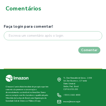
Comentários
Faça login para comentar!
Comentar
Tv. Dom Romualdo de Seixas, 1.698
Ed. Zion Business, 11º andar
Bairro Umarizal
Belém, Pará, Brasil
O Imazon é um instituto brasileiro de pesquisa que tem
CEP 66.055-200
como missão promover a conservação e
desenvolvimento sustentável na Amazônia. Somos
+55 91 3182-4000
uma associação sem fins lucrativos e qualificada pelo
Ministério da Justiça do Brasil como Organização da
Sociedade Civil de Interesse Público (Oscip).
imazon@imazon.org.br