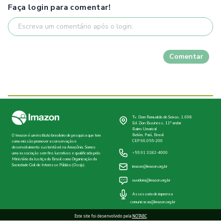
Faça login para comentar!
Comentar
Tv. Dom Romualdo de Seixas, 1.698
Ed. Zion Business, 11º andar
Bairro Umarizal
Belém, Pará, Brasil
O Imazon é um instituto brasileiro de pesquisa que tem
CEP 66.055-200
como missão promover a conservação e
desenvolvimento sustentável na Amazônia. Somos
+55 91 3182-4000
uma associação sem fins lucrativos e qualificada pelo
Ministério da Justiça do Brasil como Organização da
Sociedade Civil de Interesse Público (Oscip).
imazon@imazon.org.br
ouvidoria@imazon.org.br
Assessoria de imprensa
comunicacao@imazon.org.br
Este site foi desenvolvido pela
NOTABC