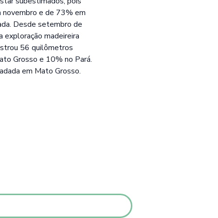
tar subestimados, pois
em novembro e de 73% em
sada. Desde setembro de
a exploração madeireira
istrou 56 quilômetros
ato Grosso e 10% no Pará.
radada em Mato Grosso.