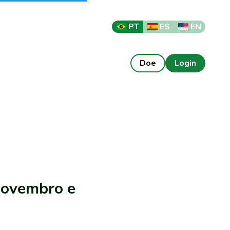
PT
ES
EN
Doe
Login
Novembro e