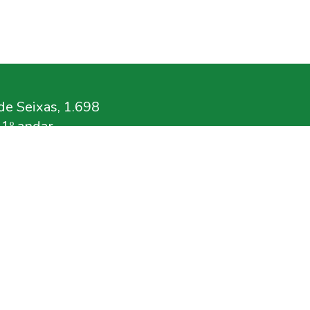
e Seixas, 1.698
11º andar
.br
rg.br
ensa
n.org.br