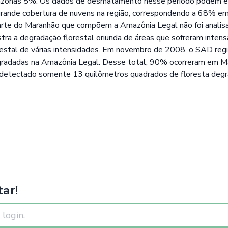
zonas 5%. Os dados de desmatamento nesse período podem es
grande cobertura de nuvens na região, correspondendo a 68% 
arte do Maranhão que compõem a Amazônia Legal não foi anali
a a degradação florestal oriunda de áreas que sofreram intens
restal de várias intensidades. Em novembro de 2008, o SAD reg
gradadas na Amazônia Legal. Desse total, 90% ocorreram em M
 detectado somente 13 quilômetros quadrados de floresta deg
ar!