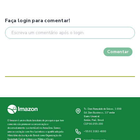
Faça login para comentar!
Comentar
Tv. Dom Romualdo de Seixas, 1.698
Ed. Zion Business, 11º andar
Bairro Umarizal
Belém, Pará, Brasil
O Imazon é um instituto brasileiro de pesquisa que tem
CEP 66.055-200
como missão promover a conservação e
desenvolvimento sustentável na Amazônia. Somos
+55 91 3182-4000
uma associação sem fins lucrativos e qualificada pelo
Ministério da Justiça do Brasil como Organização da
Sociedade Civil de Interesse Público (Oscip).