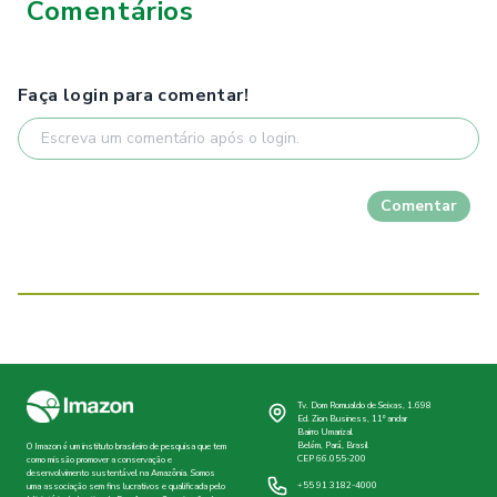
Comentários
Faça login para comentar!
Comentar
Tv. Dom Romualdo de Seixas, 1.698
Ed. Zion Business, 11º andar
Bairro Umarizal
Belém, Pará, Brasil
O Imazon é um instituto brasileiro de pesquisa que tem
CEP 66.055-200
como missão promover a conservação e
desenvolvimento sustentável na Amazônia. Somos
+55 91 3182-4000
uma associação sem fins lucrativos e qualificada pelo