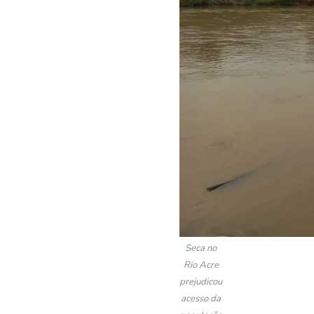
Seca no
Rio Acre
prejudicou
acesso da