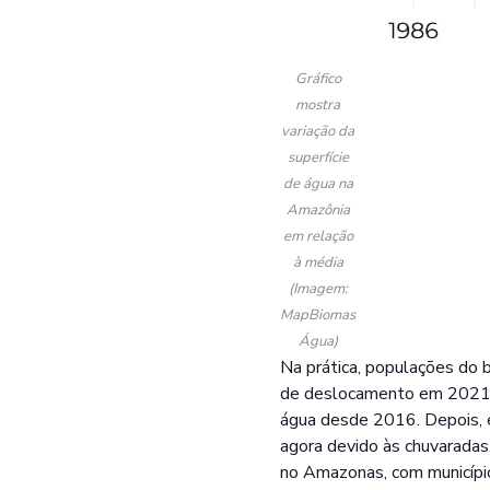
Gráfico
mostra
variação da
superfície
de água na
Amazônia
em relação
à média
(Imagem:
MapBiomas
Água)
Na prática, populações do 
de deslocamento em 2021 po
água desde 2016. Depois, 
agora devido às chuvarada
no Amazonas, com município