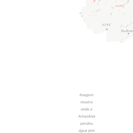
Imagem
mostra
onde a
Amazônia
perdeu
água (em