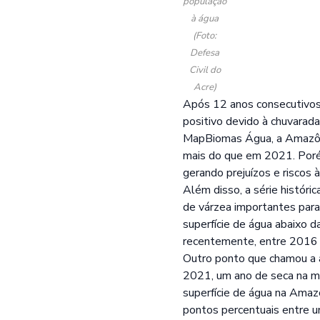
população
à água
(Foto:
Defesa
Civil do
Acre)
Após 12 anos consecutivos 
positivo devido à chuvarad
MapBiomas Água, a Amazôni
mais do que em 2021. Porém
gerando prejuízos e riscos
Além disso, a série histór
de várzea importantes para
superfície de água abaixo d
recentemente, entre 2016 e
Outro ponto que chamou a a
2021, um ano de seca na m
superfície de água na Amaz
pontos percentuais entre u