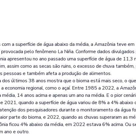
com a superfície de água abaixo da média, a Amazônia teve em
a provocada pelo fenômeno La Niña. Conforme dados divulgados
a apresentou no ano passado uma superfície de água de 11,3 
, assim como as secas são ruins, o excesso de chuva também, 
 às pessoas e também afeta a produção de alimentos.
ica dos últimos 38 anos mostra que o bioma está mais seco, o qu
 a economia regional, como o açaí. Entre 1985 a 2022, a Amazô
a média, 14 anos acima e apenas um ano na média. E o pior cenár
 2021, quando a superfície de água variou de 8% a 4% abaixo 
tenção dos pesquisadores durante o monitoramento da água foi 
aior parte do bioma, e 2022, quando as chuvas superaram as m
ônia ficou 4% abaixo da média, em 2022 estava 6% acima. Ou se
m ano e outro.