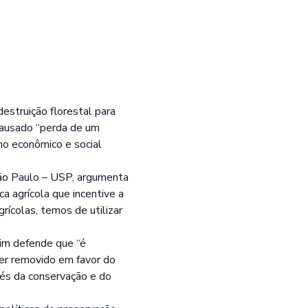
estruição florestal para
 causado “perda de um
ho econômico e social
São Paulo – USP, argumenta
ca agrícola que incentive a
rícolas, temos de utilizar
dim defende que “é
ser removido em favor do
vés da conservação e do