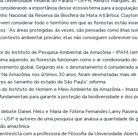
da Universidade Federal do Paraná – UFPR, Renato Marques, as 
s considerando a importância desse ecossistema para a população
ho Nacional da Reserva da Biosfera da Mata Atlântica, Clayton Fe
vem considerar todo o território em que as florestas estão inse
s. “As áreas protegidas, às vezes, são pensadas como ilhas is
contexto ambiental precário, elas não conseguem sobreviver ou
or do Instituto de Pesquisa Ambiental da Amazônia – IPAM, le
lima aquecido, as florestas funcionam como o ar-condicionado do
uecimento global. Segundo ele, o desmatamento é considerado a
. “Na Amazônia, nos últimos 30 anos, foram desmatadas mais de 
es ao tamanho do estado de São Paulo”, informa.
 do Instituto do Homem e Meio Ambiente da Amazônia – Imazon
undamentais para garantir a proteção da biodiversidade e dos po
e debate Daniel Melo e Maria de Fátima Fernandes Lamy Rasera
– USP e autores de uma pesquisa que analisa a quantidade de 
ião amazônica.
ntrevista com a professora de Filosofia da Universidade Abert