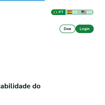
PT
ES
EN
Doe
Login
tabilidade do