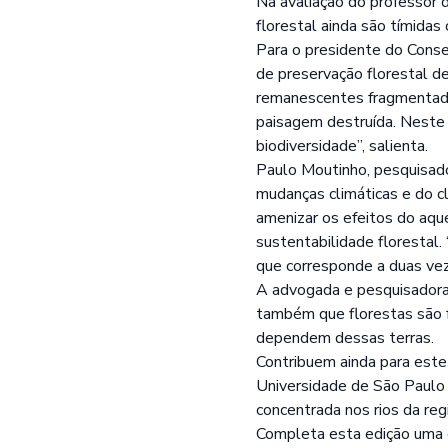
Na avaliação do professor 
florestal ainda são tímida
Para o presidente do Consel
de preservação florestal de
remanescentes fragmentado
paisagem destruída. Neste 
biodiversidade”, salienta.
Paulo Moutinho, pesquisad
mudanças climáticas e do c
amenizar os efeitos do aq
sustentabilidade florestal
que corresponde a duas vez
A advogada e pesquisadora
também que florestas são f
dependem dessas terras.
Contribuem ainda para est
Universidade de São Paulo 
concentrada nos rios da reg
Completa esta edição uma e