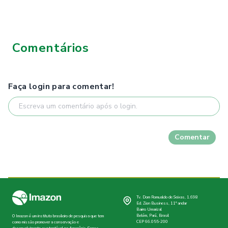
Comentários
Faça login para comentar!
Comentar
Tv. Dom Romualdo de Seixas, 1.698
Ed. Zion Business, 11º andar
Bairro Umarizal
Belém, Pará, Brasil
O Imazon é um instituto brasileiro de pesquisa que tem
CEP 66.055-200
como missão promover a conservação e