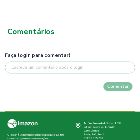
Comentários
Faça login para comentar!
Comentar
Tv. Dom Romualdo de Seixas, 1.698
Ed. Zion Business, 11º andar
Bairro Umarizal
Belém, Pará, Brasil
O Imazon é um instituto brasileiro de pesquisa que tem
CEP 66.055-200
como missão promover a conservação e