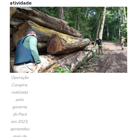
atividade
Operação
Curupira,
realizada
pelo
governo
do Pará
em 2023,
apreendeu
mais de