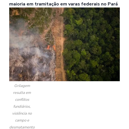
maioria em tramitação em varas federais no Pará
Grilagem
resulta em
conflitos
fundiários,
violência no
campo e
desmatamento