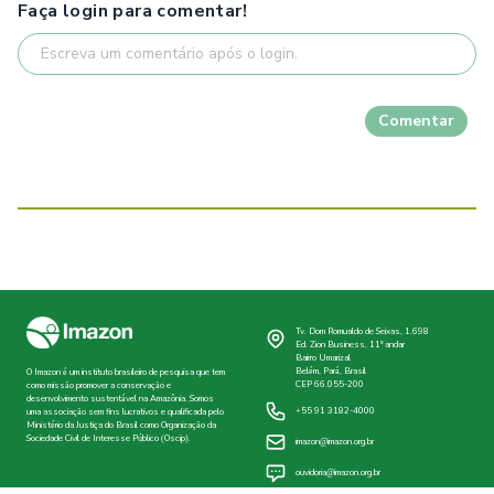
Faça login para comentar!
Comentar
Tv. Dom Romualdo de Seixas, 1.698
Ed. Zion Business, 11º andar
Bairro Umarizal
Belém, Pará, Brasil
O Imazon é um instituto brasileiro de pesquisa que tem
CEP 66.055-200
como missão promover a conservação e
desenvolvimento sustentável na Amazônia. Somos
+55 91 3182-4000
uma associação sem fins lucrativos e qualificada pelo
Ministério da Justiça do Brasil como Organização da
Sociedade Civil de Interesse Público (Oscip).
imazon@imazon.org.br
ouvidoria@imazon.org.br