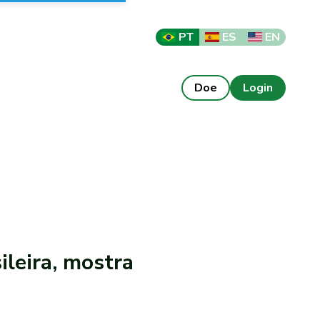
PT
ES
EN
Doe
Login
ileira, mostra