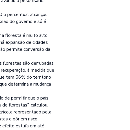
, avaliou o pesquisador
0 o percentual alcançou
ssão do governo e só é
 floresta é muito alto,
 há expansão de cidades
 não permite conversão da
s florestas são derrubadas
 recuperação, à medida que
que tem 56% do território
o que determina a mudança
do de permitir que o país
e florestas”, calculou.
agrícola representado pela
stas e pôr em risco
 efeito estufa em até