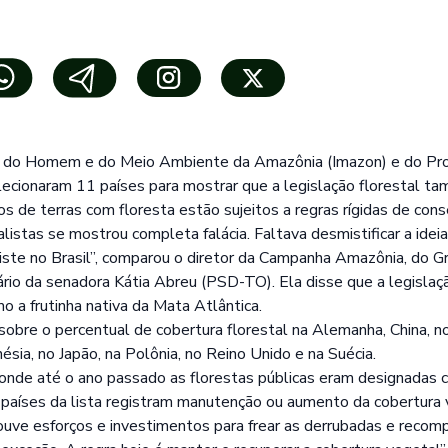
o do Homem e do Meio Ambiente da Amazônia (Imazon) e do ProF
lecionaram 11 países para mostrar que a legislação florestal t
os de terras com floresta estão sujeitos a regras rígidas de cons
listas se mostrou completa falácia. Faltava desmistificar a idei
xiste no Brasil”, comparou o diretor da Campanha Amazônia, do G
io da senadora Kátia Abreu (PSD-TO). Ela disse que a legislação
mo a frutinha nativa da Mata Atlântica.
sobre o percentual de cobertura florestal na Alemanha, China, n
nésia, no Japão, na Polônia, no Reino Unido e na Suécia.
onde até o ano passado as florestas públicas eram designadas
os países da lista registram manutenção ou aumento da cobertura
houve esforços e investimentos para frear as derrubadas e reco