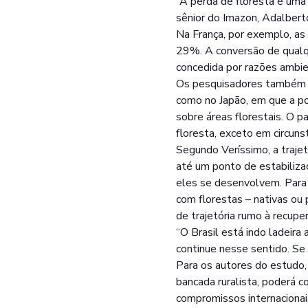
“A perda de floresta é uma 
sênior do Imazon, Adalbert
Na França, por exemplo, as
29%. A conversão de qualqu
concedida por razões ambie
Os pesquisadores também a
como no Japão, em que a po
sobre áreas florestais. O 
floresta, exceto em circuns
Segundo Veríssimo, a traje
até um ponto de estabiliza
eles se desenvolvem. Para 
com florestas – nativas ou 
de trajetória rumo à recupe
“O Brasil está indo ladeira
continue nesse sentido. Se
Para os autores do estudo, 
bancada ruralista, poderá c
compromissos internacionai