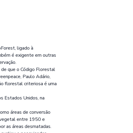
orest, ligado à
ambém é exigente em outras
ervação.
a de que o Código Florestal
reenpeace, Paulo Adário,
 florestal criteriosa é uma
os Estados Unidos, na
 como áreas de conversão
 vegetal entre 1950 e
mpor as áreas desmatadas.