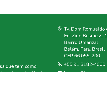
Tv. Dom Romualdo d
Ed. Zion Business, 
Bairro Umarizal
Belém, Pará, Brasil
CEP 66.055-200
+55 91 3182-4000
uisa que tem como
imento sustentável na
imazon@imazon.org
crativos e qualificada
ouvidoria@imazon.o
rganização da Sociedade
Assessoria de impr
comunicacao@imazo