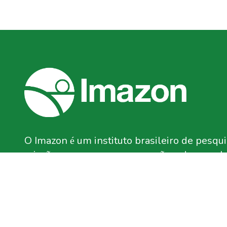
O Imazon é um instituto brasileiro de pesq
missão promover a conservação e desenvolv
Amazônia. Somos uma associação sem fins lu
pelo Ministério da Justiça do Brasil como O
Civil de Interesse Público (Oscip).