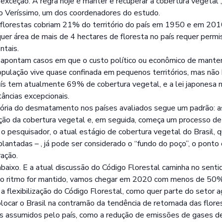
exceção. A regra hoje é manter e recuperar a cobertura vegetal”
o Veríssimo, um dos coordenadores do estudo.
 florestas cobriam 21% do território do país em 1950 e em 201
er área de mais de 4 hectares de floresta no país requer permi
ntais.
pontam casos em que o custo político ou econômico de manter a
pulação vive quase confinada em pequenos territórios, mas não
país tem atualmente 69% de cobertura vegetal, e a lei japonesa
tâncias excepcionais.
tória do desmatamento nos países avaliados segue um padrão: a
ção da cobertura vegetal e, em seguida, começa um processo de
o pesquisador, o atual estágio de cobertura vegetal do Brasil, 
plantadas – , já pode ser considerado o “fundo do poço”, o pont
ração.
 abaixo. E a atual discussão do Código Florestal caminha no senti
 o ritmo for mantido, vamos chegar em 2020 com menos de 50% d
a flexibilização do Código Florestal, como quer parte do setor 
olocar o Brasil na contramão da tendência de retomada das flore
s assumidos pelo país, como a redução de emissões de gases de