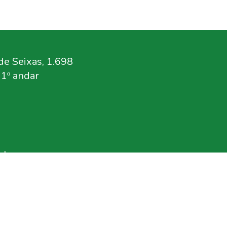
e Seixas, 1.698
11º andar
.br
rg.br
ensa
n.org.br