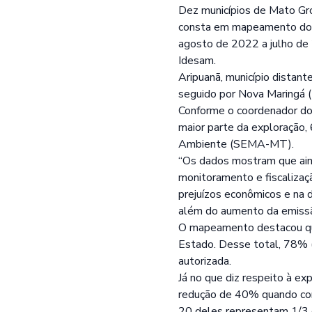
Dez municípios de Mato Gr
consta em mapeamento do S
agosto de 2022 a julho de 
Idesam.
Aripuanã, município distan
seguido por Nova Maringá (
Conforme o coordenador do Nú
maior parte da exploração,
Ambiente (SEMA-MT).
“Os dados mostram que aind
monitoramento e fiscalizaçã
prejuízos econômicos e na d
além do aumento da emissã
O mapeamento destacou que
Estado. Desse total, 78% (
autorizada.
Já no que diz respeito à ex
redução de 40% quando comp
20 deles representam 1/3 d