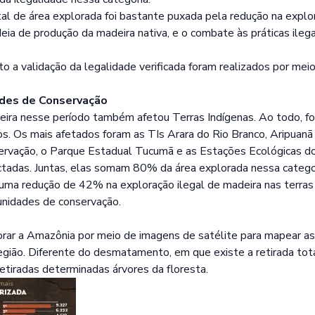
tal de área explorada foi bastante puxada pela redução na explora
deia de produção da madeira nativa, e o combate às práticas ile
a validação da legalidade verificada foram realizados por meio
ades de Conservação
eira nesse período também afetou Terras Indígenas. Ao todo, f
os. Os mais afetados foram as TIs Arara do Rio Branco, Aripuanã
ervação, o Parque Estadual Tucumã e as Estações Ecológicas do
tadas. Juntas, elas somam 80% da área explorada nessa categor
ma redução de 42% na exploração ilegal de madeira nas terras
unidades de conservação.
orar a Amazônia por meio de imagens de satélite para mapear a
egião. Diferente do desmatamento, em que existe a retirada tot
etiradas determinadas árvores da floresta.