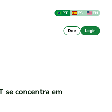
PT
ES
EN
Doe
Login
T se concentra em