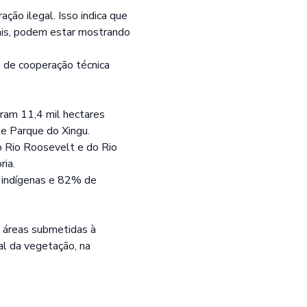
ção ilegal. Isso indica que
gais, podem estar mostrando
 de cooperação técnica
oram 11,4 mil hectares
 e Parque do Xingu.
 Rio Roosevelt e do Rio
ia.
 indígenas e 82% de
s áreas submetidas à
al da vegetação, na