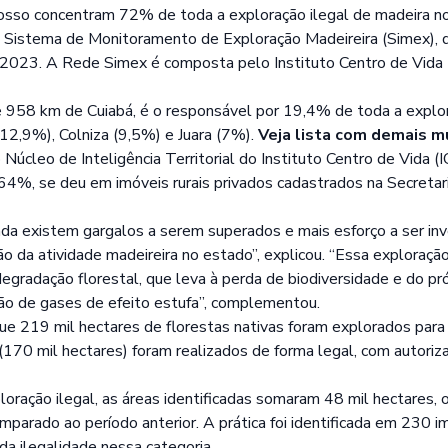
osso concentram 72% de toda a exploração ilegal de madeira no
istema de Monitoramento de Exploração Madeireira (Simex), q
2023. A Rede Simex é composta pelo Instituto Centro de Vida (
te 958 km de Cuiabá, é o responsável por 19,4% de toda a explor
12,9%), Colniza (9,5%) e Juara (7%).
Veja lista com demais mu
cleo de Inteligência Territorial do Instituto Centro de Vida (ICV
 64%, se deu em imóveis rurais privados cadastrados na Secreta
a existem gargalos a serem superados e mais esforço a ser inv
o da atividade madeireira no estado”, explicou. “Essa exploração
egradação florestal, que leva à perda de biodiversidade e do pró
o de gases de efeito estufa”, complementou.
 219 mil hectares de florestas nativas foram explorados para 
170 mil hectares) foram realizados de forma legal, com autoriza
ploração ilegal, as áreas identificadas somaram 48 mil hectares,
arado ao período anterior. A prática foi identificada em 230 i
a ilegalidade nessa categoria.