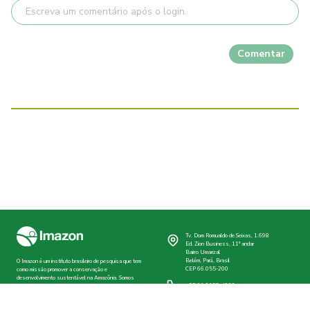
Comentar
Tv. Dom Romualdo de Seixas, 1.698
Ed. Zion Business, 11º andar
Bairro Umarizal
Belém, Pará, Brasil
O Imazon é um instituto brasileiro de pesquisa que tem
CEP 66.055-200
como missão promover a conservação e
desenvolvimento sustentável na Amazônia. Somos
+55 91 3182-4000
uma associação sem fins lucrativos e qualificada pelo
Ministério da Justiça do Brasil como Organização da
Sociedade Civil de Interesse Público (Oscip).
imazon@imazon.org.br