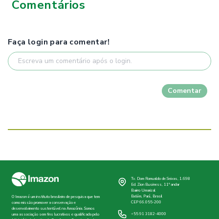
Comentários
Faça login para comentar!
Comentar
Tv. Dom Romualdo de Seixas, 1.698
Ed. Zion Business, 11º andar
Bairro Umarizal
Belém, Pará, Brasil
O Imazon é um instituto brasileiro de pesquisa que tem
CEP 66.055-200
como missão promover a conservação e
desenvolvimento sustentável na Amazônia. Somos
+55 91 3182-4000
uma associação sem fins lucrativos e qualificada pelo