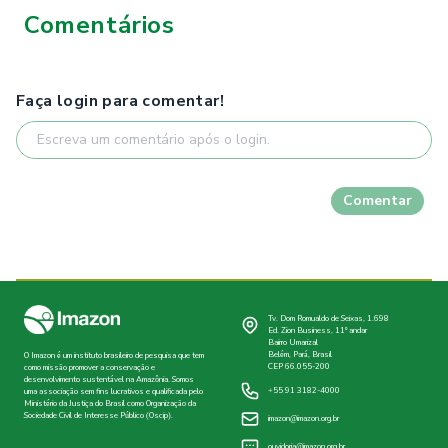
Comentários
Faça login para comentar!
Comentar
Tv. Dom Romualdo de Seixas, 1.698
Ed. Zion Business, 11º andar
Bairro Umarizal
Belém, Pará, Brasil
O Imazon é um instituto brasileiro de pesquisa que tem
CEP 66.055-200
como missão promover a conservação e
desenvolvimento sustentável na Amazônia. Somos
+55 91 3182-4000
uma associação sem fins lucrativos e qualificada pelo
Ministério da Justiça do Brasil como Organização da
Sociedade Civil de Interesse Público (Oscip).
imazon@imazon.org.br
ouvidoria@imazon.org.br