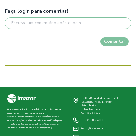
Faça login para comentar!
Comentar
Tv. Dom Romualdo de Seixas, 1.698
Ed. Zion Business, 11º andar
Bairro Umarizal
Belém, Pará, Brasil
O Imazon é um instituto brasileiro de pesquisa que tem
CEP 66.055-200
como missão promover a conservação e
desenvolvimento sustentável na Amazônia. Somos
+55 91 3182-4000
uma associação sem fins lucrativos e qualificada pelo
Ministério da Justiça do Brasil como Organização da
Sociedade Civil de Interesse Público (Oscip).
imazon@imazon.org.br