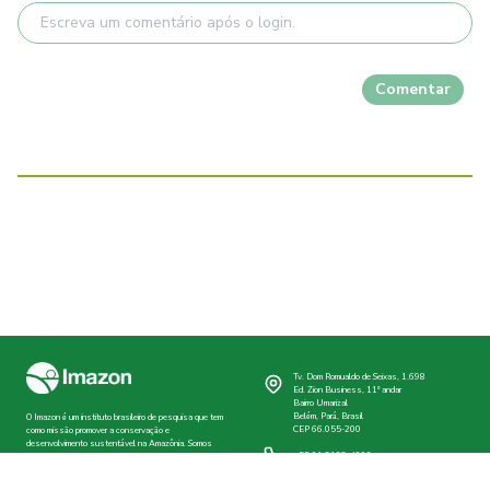
Comentar
Tv. Dom Romualdo de Seixas, 1.698
Ed. Zion Business, 11º andar
Bairro Umarizal
Belém, Pará, Brasil
O Imazon é um instituto brasileiro de pesquisa que tem
CEP 66.055-200
como missão promover a conservação e
desenvolvimento sustentável na Amazônia. Somos
+55 91 3182-4000
uma associação sem fins lucrativos e qualificada pelo
Ministério da Justiça do Brasil como Organização da
Sociedade Civil de Interesse Público (Oscip).
imazon@imazon.org.br