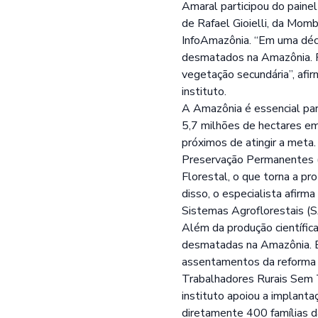
Amaral participou do paine
de Rafael Gioielli, da Momb
InfoAmazônia. “Em uma déc
desmatados na Amazônia. P
vegetação secundária”, afi
instituto.
A Amazônia é essencial par
5,7 milhões de hectares em
próximos de atingir a meta
Preservação Permanentes (A
Florestal, o que torna a pr
disso, o especialista afirm
Sistemas Agroflorestais (SA
Além da produção científi
desmatadas na Amazônia. Es
assentamentos da reforma a
Trabalhadores Rurais Sem 
instituto apoiou a implant
diretamente 400 famílias da