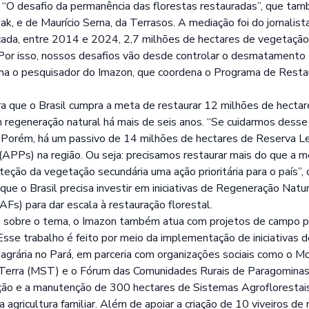
l “O desafio da permanência das florestas restauradas”, que t
ak, e de Maurício Serna, da Terrasos. A mediação foi do jornalist
ada, entre 2014 e 2024, 2,7 milhões de hectares de vegetação
or isso, nossos desafios vão desde controlar o desmatamento e
rma o pesquisador do Imazon, que coordena o Programa de Rest
a que o Brasil cumpra a meta de restaurar 12 milhões de hectar
 regeneração natural há mais de seis anos. “Se cuidarmos desse
. Porém, há um passivo de 14 milhões de hectares de Reserva L
PPs) na região. Ou seja: precisamos restaurar mais do que a m
oteção da vegetação secundária uma ação prioritária para o país
a que o Brasil precisa investir em iniciativas de Regeneração Nat
Fs) para dar escala à restauração florestal.
ca sobre o tema, o Imazon também atua com projetos de campo p
se trabalho é feito por meio da implementação de iniciativas d
grária no Pará, em parceria com organizações sociais como o 
Terra (MST) e o Fórum das Comunidades Rurais de Paragominas. 
ação e a manutenção de 300 hectares de Sistemas Agroflorestais
 agricultura familiar. Além de apoiar a criação de 10 viveiros de