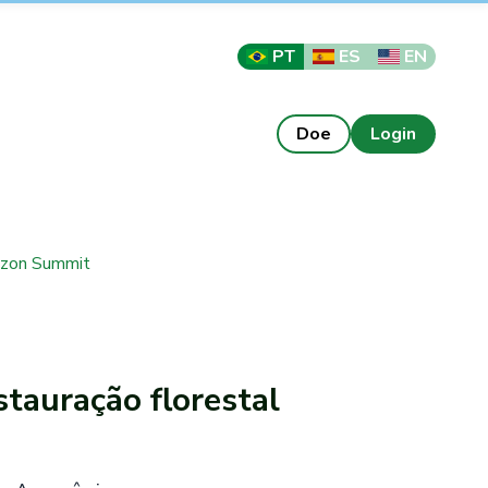
PT
ES
EN
Doe
Login
mazon Summit
stauração florestal