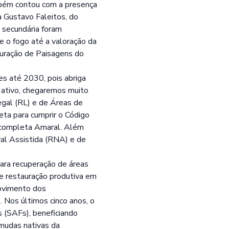
ambém contou com a presença
a Gustavo Faleitos, do
 secundária foram
 o fogo até a valoração da
auração de Paisagens do
es até 2030, pois abriga
 ativo, chegaremos muito
egal (RL) e de Áreas de
eta para cumprir o Código
”, completa Amaral. Além
ural Assistida (RNA) e de
ara recuperação de áreas
e restauração produtiva em
Movimento dos
Nos últimos cinco anos, o
 (SAFs), beneficiando
 mudas nativas da