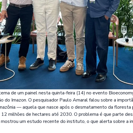
i tema de um painel nesta quinta-feira (14) no evento Bioecon
ão do Imazon. O pesquisador Paulo Amaral falou sobre a importâ
mazônia — aquela que nasce após o desmatamento da floresta pr
 12 milhões de hectares até 2030. O problema é que parte des
 mostrou um
estudo
recente do instituto, o que alerta sobre a i