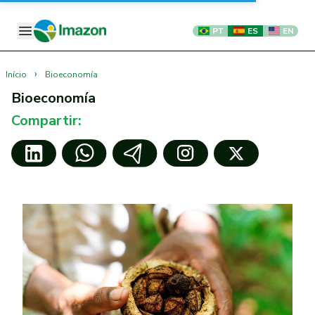
PT
ES
EN
›
Início
Bioeconomía
Bioeconomía
Compartir: